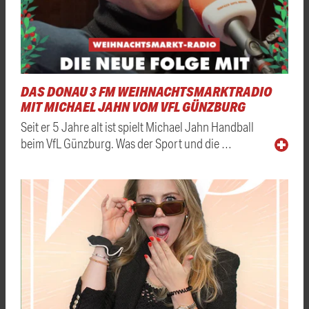
DAS DONAU 3 FM WEIHNACHTSMARKTRADIO
MIT MICHAEL JAHN VOM VFL GÜNZBURG
Seit er 5 Jahre alt ist spielt Michael Jahn Handball
beim VfL Günzburg. Was der Sport und die …