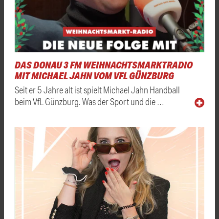
DAS DONAU 3 FM WEIHNACHTSMARKTRADIO
MIT MICHAEL JAHN VOM VFL GÜNZBURG
Seit er 5 Jahre alt ist spielt Michael Jahn Handball
beim VfL Günzburg. Was der Sport und die …