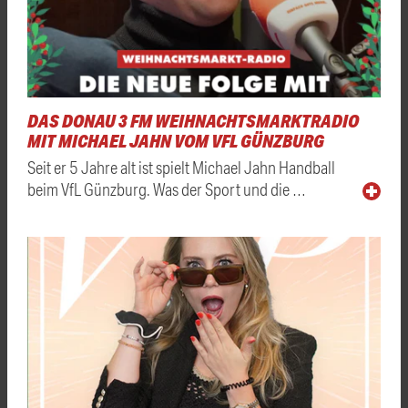
DAS DONAU 3 FM WEIHNACHTSMARKTRADIO
MIT MICHAEL JAHN VOM VFL GÜNZBURG
Seit er 5 Jahre alt ist spielt Michael Jahn Handball
beim VfL Günzburg. Was der Sport und die …