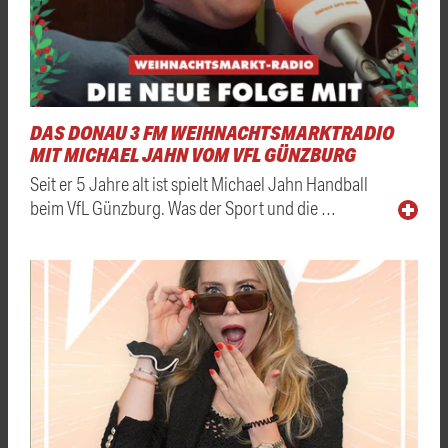
DAS DONAU 3 FM WEIHNACHTSMARKTRADIO
MIT MICHAEL JAHN VOM VFL GÜNZBURG
Seit er 5 Jahre alt ist spielt Michael Jahn Handball
beim VfL Günzburg. Was der Sport und die …