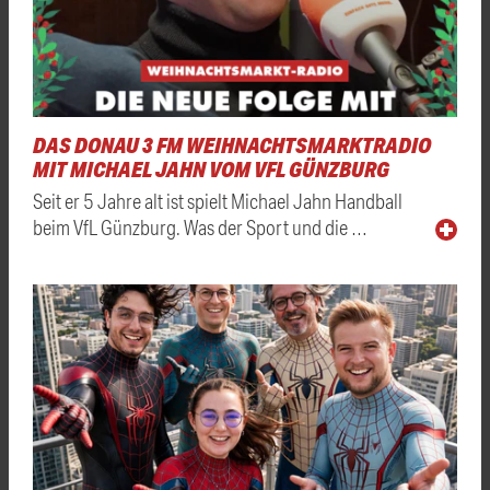
DAS DONAU 3 FM WEIHNACHTSMARKTRADIO
MIT MICHAEL JAHN VOM VFL GÜNZBURG
Seit er 5 Jahre alt ist spielt Michael Jahn Handball
beim VfL Günzburg. Was der Sport und die …