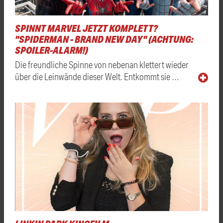
SPINNT MARVEL JETZT KOMPLETT?
"SPIDERMAN - BRAND NEW DAY" (ACHTUNG:
SPOILER-ALARM!)
Die freundliche Spinne von nebenan klettert wieder
über die Leinwände dieser Welt. Entkommt sie …