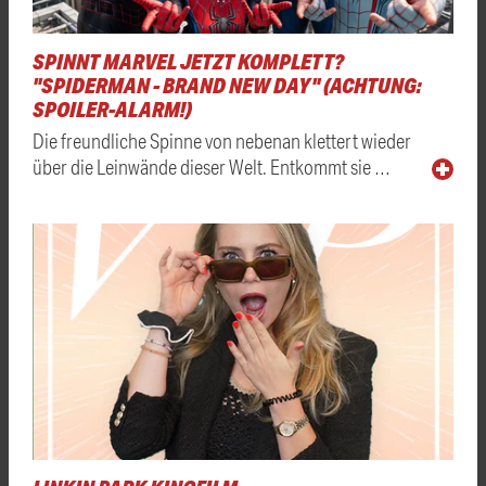
SPINNT MARVEL JETZT KOMPLETT?
"SPIDERMAN - BRAND NEW DAY" (ACHTUNG:
SPOILER-ALARM!)
Die freundliche Spinne von nebenan klettert wieder
über die Leinwände dieser Welt. Entkommt sie …