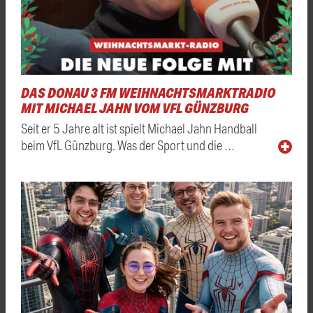
DAS DONAU 3 FM WEIHNACHTSMARKTRADIO
MIT MICHAEL JAHN VOM VFL GÜNZBURG
Seit er 5 Jahre alt ist spielt Michael Jahn Handball
beim VfL Günzburg. Was der Sport und die …