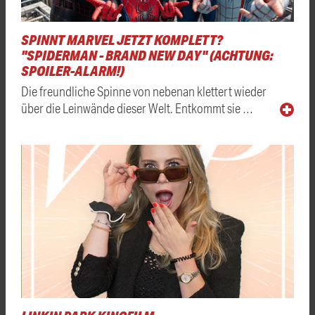
SPINNT MARVEL JETZT KOMPLETT?
"SPIDERMAN - BRAND NEW DAY" (ACHTUNG:
SPOILER-ALARM!)
Die freundliche Spinne von nebenan klettert wieder
über die Leinwände dieser Welt. Entkommt sie …