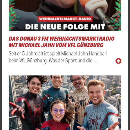
DAS DONAU 3 FM WEIHNACHTSMARKTRADIO
MIT MICHAEL JAHN VOM VFL GÜNZBURG
Seit er 5 Jahre alt ist spielt Michael Jahn Handball
beim VfL Günzburg. Was der Sport und die …