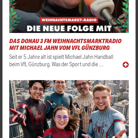
DAS DONAU 3 FM WEIHNACHTSMARKTRADIO
MIT MICHAEL JAHN VOM VFL GÜNZBURG
Seit er 5 Jahre alt ist spielt Michael Jahn Handball
beim VfL Günzburg. Was der Sport und die …