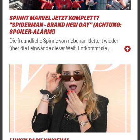
SPINNT MARVEL JETZT KOMPLETT?
"SPIDERMAN - BRAND NEW DAY" (ACHTUNG:
SPOILER-ALARM!)
Die freundliche Spinne von nebenan klettert wieder
über die Leinwände dieser Welt. Entkommt sie …