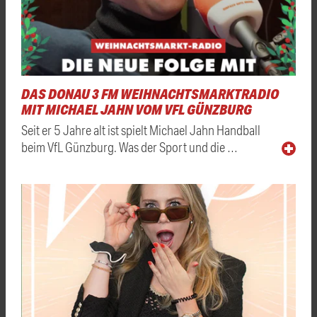
DAS DONAU 3 FM WEIHNACHTSMARKTRADIO
MIT MICHAEL JAHN VOM VFL GÜNZBURG
Seit er 5 Jahre alt ist spielt Michael Jahn Handball
beim VfL Günzburg. Was der Sport und die …