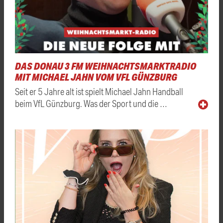
DAS DONAU 3 FM WEIHNACHTSMARKTRADIO
MIT MICHAEL JAHN VOM VFL GÜNZBURG
Seit er 5 Jahre alt ist spielt Michael Jahn Handball
beim VfL Günzburg. Was der Sport und die …