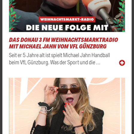
DAS DONAU 3 FM WEIHNACHTSMARKTRADIO
MIT MICHAEL JAHN VOM VFL GÜNZBURG
Seit er 5 Jahre alt ist spielt Michael Jahn Handball
beim VfL Günzburg. Was der Sport und die …