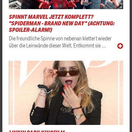
SPINNT MARVEL JETZT KOMPLETT?
"SPIDERMAN - BRAND NEW DAY" (ACHTUNG:
SPOILER-ALARM!)
Die freundliche Spinne von nebenan klettert wieder
über die Leinwände dieser Welt. Entkommt sie …