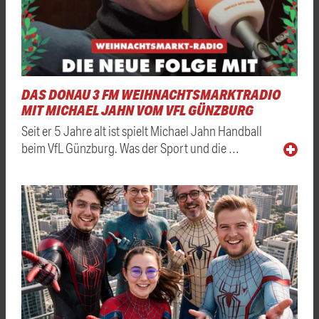
DAS DONAU 3 FM WEIHNACHTSMARKTRADIO
MIT MICHAEL JAHN VOM VFL GÜNZBURG
Seit er 5 Jahre alt ist spielt Michael Jahn Handball
beim VfL Günzburg. Was der Sport und die …