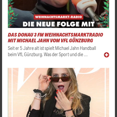
DAS DONAU 3 FM WEIHNACHTSMARKTRADIO
MIT MICHAEL JAHN VOM VFL GÜNZBURG
Seit er 5 Jahre alt ist spielt Michael Jahn Handball
beim VfL Günzburg. Was der Sport und die …