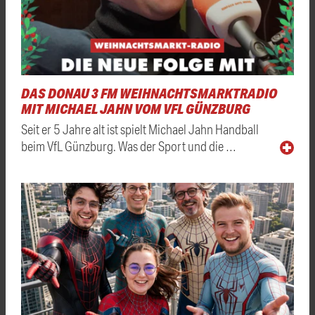
DAS DONAU 3 FM WEIHNACHTSMARKTRADIO
MIT MICHAEL JAHN VOM VFL GÜNZBURG
Seit er 5 Jahre alt ist spielt Michael Jahn Handball
beim VfL Günzburg. Was der Sport und die …