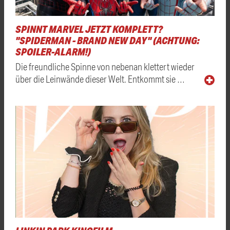
SPINNT MARVEL JETZT KOMPLETT?
"SPIDERMAN - BRAND NEW DAY" (ACHTUNG:
SPOILER-ALARM!)
Die freundliche Spinne von nebenan klettert wieder
über die Leinwände dieser Welt. Entkommt sie …