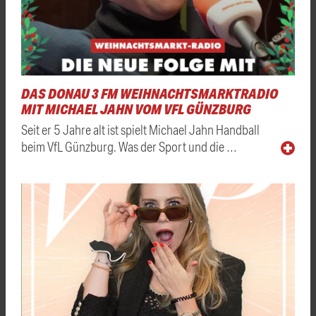
DAS DONAU 3 FM WEIHNACHTSMARKTRADIO
MIT MICHAEL JAHN VOM VFL GÜNZBURG
Seit er 5 Jahre alt ist spielt Michael Jahn Handball
beim VfL Günzburg. Was der Sport und die …