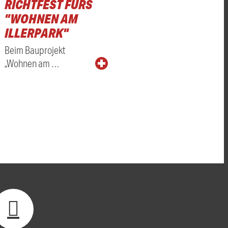
RICHTFEST FÜRS
"WOHNEN AM
ILLERPARK"
Beim Bauprojekt
„Wohnen am …