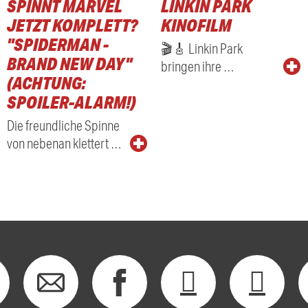
SPINNT MARVEL
LINKIN PARK
RADIO
JETZT KOMPLETT?
KINOFILM
"SPIDERMAN -
🎬🎸 Linkin Park
BRAND NEW DAY"
bringen ihre …
(ACHTUNG:
SPOILER-ALARM!)
Die freundliche Spinne
von nebenan klettert …