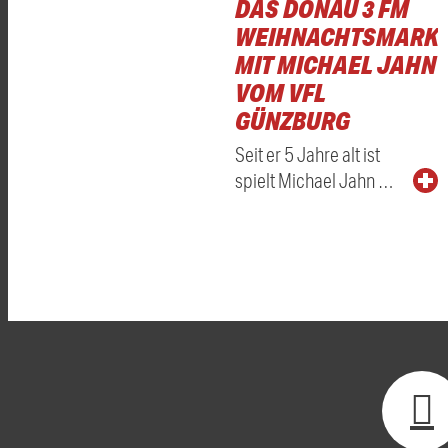
DAS DONAU 3 FM
WEIHNACHTSMARKT
MIT MICHAEL JAHN
VOM VFL
GÜNZBURG
Seit er 5 Jahre alt ist
spielt Michael Jahn …