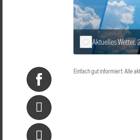
Aktuelles Wetter,
play_arrow
Einfach gut informiert: Alle