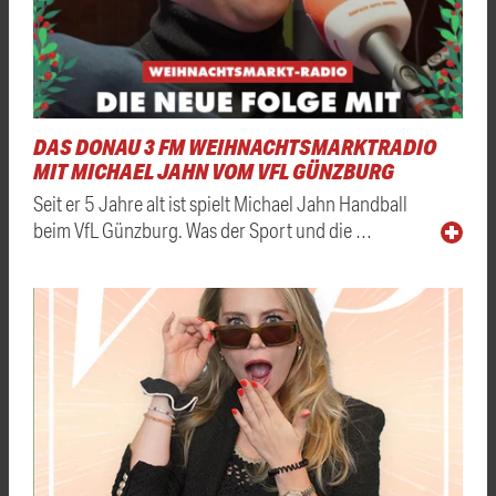
DAS DONAU 3 FM WEIHNACHTSMARKTRADIO
MIT MICHAEL JAHN VOM VFL GÜNZBURG
Seit er 5 Jahre alt ist spielt Michael Jahn Handball
beim VfL Günzburg. Was der Sport und die …