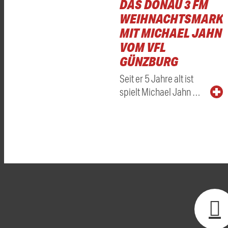
DAS DONAU 3 FM
WEIHNACHTSMARKT
MIT MICHAEL JAHN
VOM VFL
GÜNZBURG
Seit er 5 Jahre alt ist
spielt Michael Jahn …