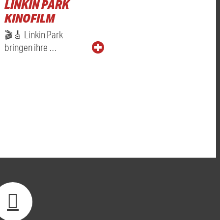
LINKIN PARK
KINOFILM
🎬🎸 Linkin Park
bringen ihre …