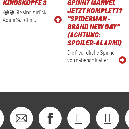
KINDSKÖPFE 3
SPINNT MARVEL
RADIO
JETZT KOMPLETT?
😂🎬 Sie sind zurück!
"SPIDERMAN -
Adam Sandler …
BRAND NEW DAY"
(ACHTUNG:
SPOILER-ALARM!)
Die freundliche Spinne
von nebenan klettert …