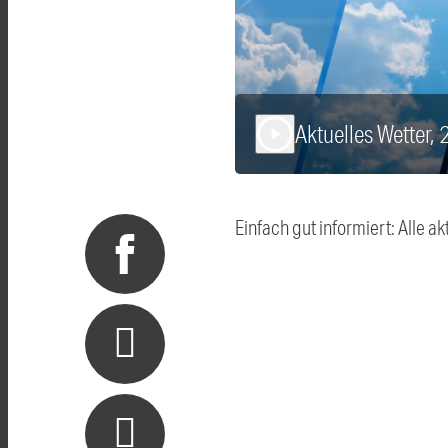
Aktuelles Wetter,
play_arrow
Einfach gut informiert: Alle