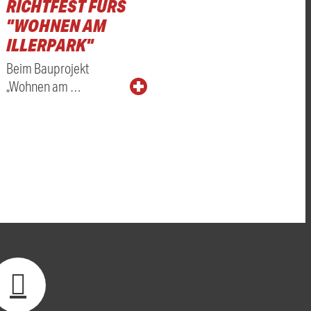
RICHTFEST FÜRS
"WOHNEN AM
ILLERPARK"
Beim Bauprojekt
„Wohnen am …