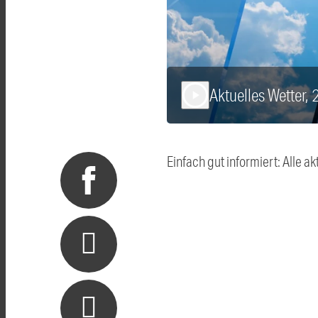
Aktuelles Wetter,
play_arrow
Einfach gut informiert: Alle