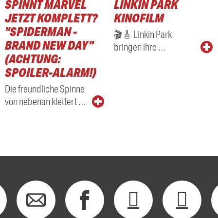
SPINNT MARVEL
LINKIN PARK
RADIO
JETZT KOMPLETT?
KINOFILM
"SPIDERMAN -
🎬🎸 Linkin Park
BRAND NEW DAY"
bringen ihre …
(ACHTUNG:
SPOILER-ALARM!)
Die freundliche Spinne
von nebenan klettert …