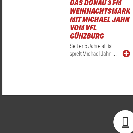
DAS DONAU 3 FM
WEIHNACHTSMARKT
MIT MICHAEL JAHN
VOM VFL
GÜNZBURG
Seit er 5 Jahre alt ist
spielt Michael Jahn …