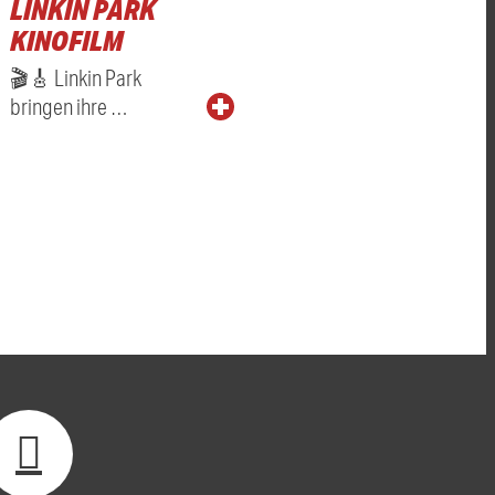
LINKIN PARK
KINOFILM
🎬🎸 Linkin Park
bringen ihre …