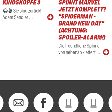
KINDSKÖPFE 3
SPINNT MARVEL
RADIO
JETZT KOMPLETT?
😂🎬 Sie sind zurück!
"SPIDERMAN -
Adam Sandler …
BRAND NEW DAY"
(ACHTUNG:
SPOILER-ALARM!)
Die freundliche Spinne
von nebenan klettert …