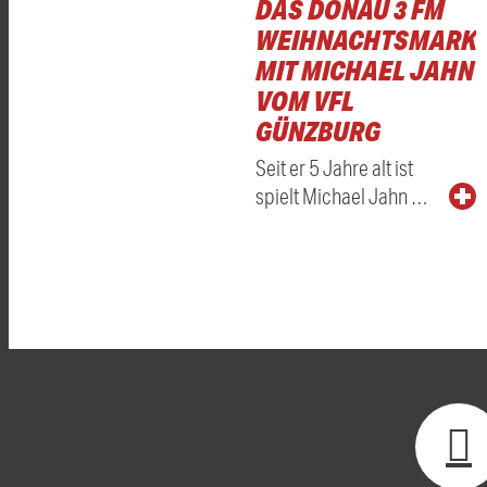
DAS DONAU 3 FM
WEIHNACHTSMARKT
MIT MICHAEL JAHN
VOM VFL
GÜNZBURG
Seit er 5 Jahre alt ist
spielt Michael Jahn …