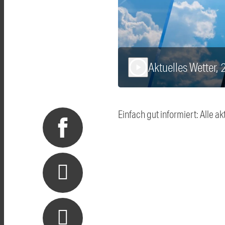
Aktuelles Wetter,
play_arrow
Einfach gut informiert: Alle