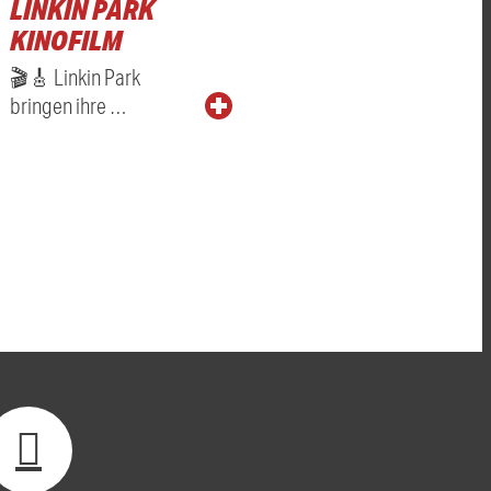
LINKIN PARK
KINOFILM
🎬🎸 Linkin Park
bringen ihre …