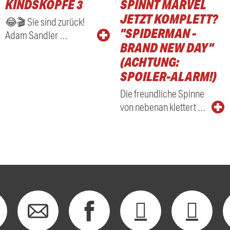
KINDSKÖPFE 3
SPINNT MARVEL
RADIO
JETZT KOMPLETT?
😂🎬 Sie sind zurück!
"SPIDERMAN -
Adam Sandler …
BRAND NEW DAY"
(ACHTUNG:
SPOILER-ALARM!)
Die freundliche Spinne
von nebenan klettert …