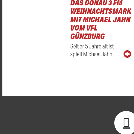
DAS DONAU 3 FM
WEIHNACHTSMARKT
MIT MICHAEL JAHN
VOM VFL
GÜNZBURG
Seit er 5 Jahre alt ist
spielt Michael Jahn …