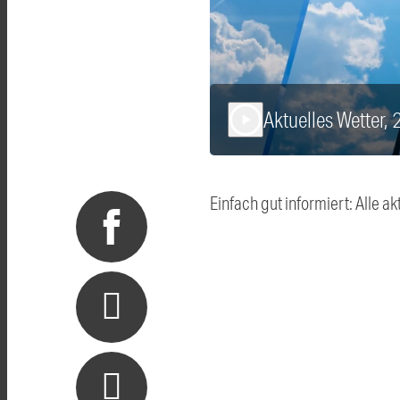
Aktuelles Wetter,
play_arrow
Einfach gut informiert: Alle