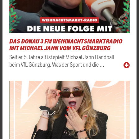
DAS DONAU 3 FM WEIHNACHTSMARKTRADIO
MIT MICHAEL JAHN VOM VFL GÜNZBURG
Seit er 5 Jahre alt ist spielt Michael Jahn Handball
beim VfL Günzburg. Was der Sport und die …