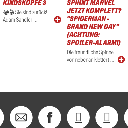
KINDSKÖPFE 3
SPINNT MARVEL
RADIO
JETZT KOMPLETT?
😂🎬 Sie sind zurück!
"SPIDERMAN -
Adam Sandler …
BRAND NEW DAY"
(ACHTUNG:
SPOILER-ALARM!)
Die freundliche Spinne
von nebenan klettert …