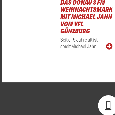
DAS DONAU 3 FM
WEIHNACHTSMARKT
MIT MICHAEL JAHN
VOM VFL
GÜNZBURG
Seit er 5 Jahre alt ist
spielt Michael Jahn …