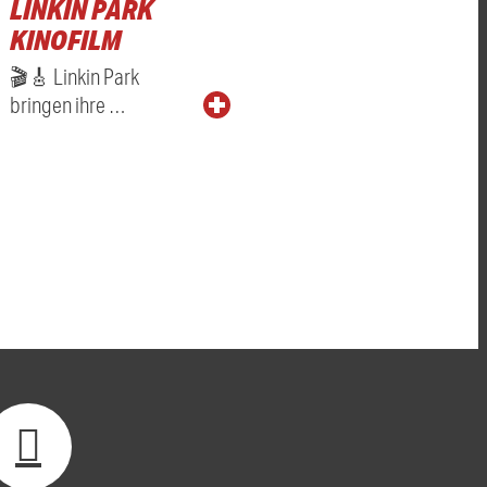
LINKIN PARK
KINOFILM
🎬🎸 Linkin Park
bringen ihre …