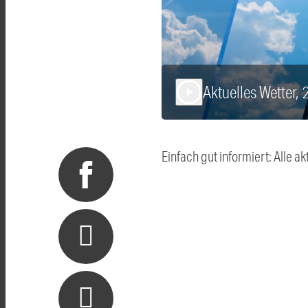
Aktuelles Wetter,
play_arrow
Einfach gut informiert: Alle