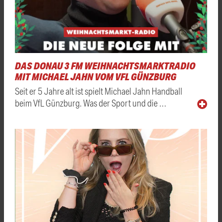
DAS DONAU 3 FM WEIHNACHTSMARKTRADIO
MIT MICHAEL JAHN VOM VFL GÜNZBURG
Seit er 5 Jahre alt ist spielt Michael Jahn Handball
beim VfL Günzburg. Was der Sport und die …