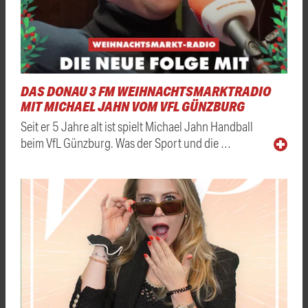
DAS DONAU 3 FM WEIHNACHTSMARKTRADIO
MIT MICHAEL JAHN VOM VFL GÜNZBURG
Seit er 5 Jahre alt ist spielt Michael Jahn Handball
beim VfL Günzburg. Was der Sport und die …