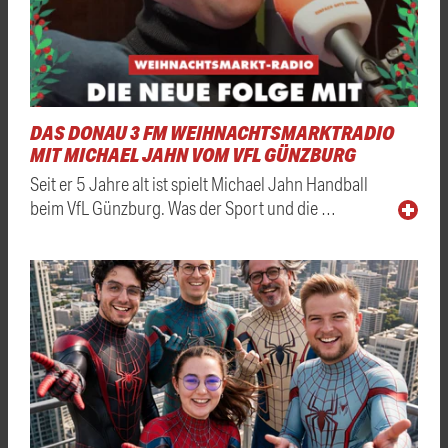
DAS DONAU 3 FM WEIHNACHTSMARKTRADIO
MIT MICHAEL JAHN VOM VFL GÜNZBURG
Seit er 5 Jahre alt ist spielt Michael Jahn Handball
beim VfL Günzburg. Was der Sport und die …