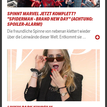
SPINNT MARVEL JETZT KOMPLETT?
"SPIDERMAN - BRAND NEW DAY" (ACHTUNG:
SPOILER-ALARM!)
Die freundliche Spinne von nebenan klettert wieder
über die Leinwände dieser Welt. Entkommt sie …