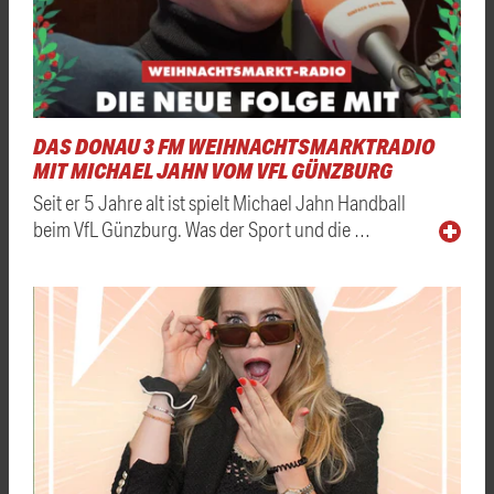
DAS DONAU 3 FM WEIHNACHTSMARKTRADIO
MIT MICHAEL JAHN VOM VFL GÜNZBURG
Seit er 5 Jahre alt ist spielt Michael Jahn Handball
beim VfL Günzburg. Was der Sport und die …