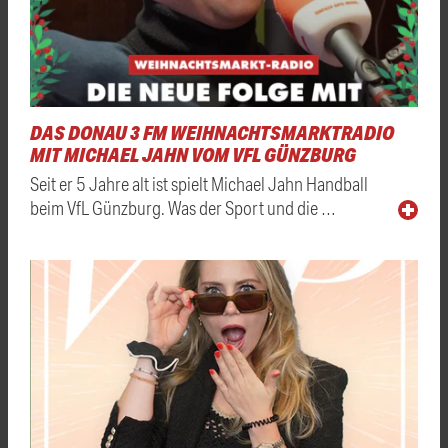
DAS DONAU 3 FM WEIHNACHTSMARKTRADIO
MIT MICHAEL JAHN VOM VFL GÜNZBURG
Seit er 5 Jahre alt ist spielt Michael Jahn Handball
beim VfL Günzburg. Was der Sport und die …