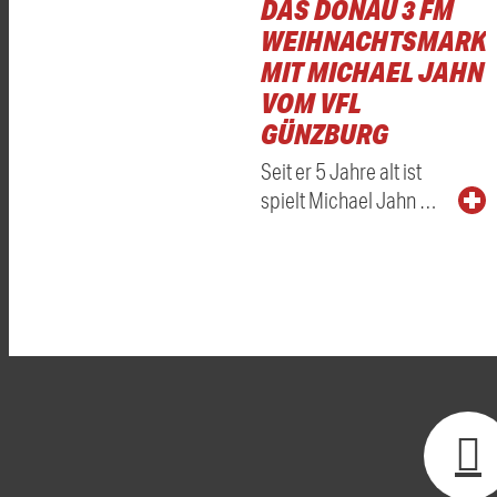
DAS DONAU 3 FM
WEIHNACHTSMARKT
MIT MICHAEL JAHN
VOM VFL
GÜNZBURG
Seit er 5 Jahre alt ist
spielt Michael Jahn …