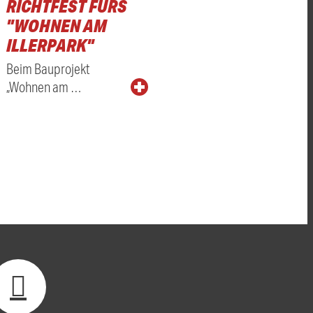
RICHTFEST FÜRS
"WOHNEN AM
ILLERPARK"
Beim Bauprojekt
„Wohnen am …