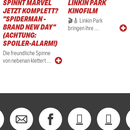
SPINNT MARVEL
LINKIN PARK
RADIO
JETZT KOMPLETT?
KINOFILM
"SPIDERMAN -
🎬🎸 Linkin Park
BRAND NEW DAY"
bringen ihre …
(ACHTUNG:
SPOILER-ALARM!)
Die freundliche Spinne
von nebenan klettert …