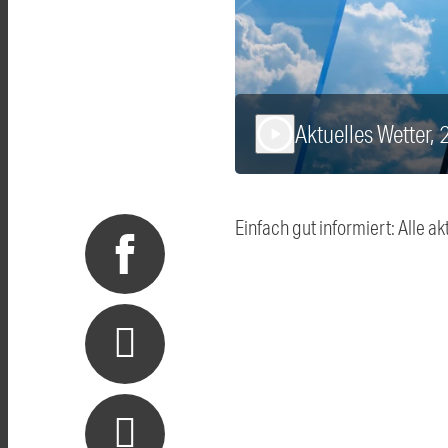
Aktuelles Wetter,
play_arrow
Einfach gut informiert: Alle