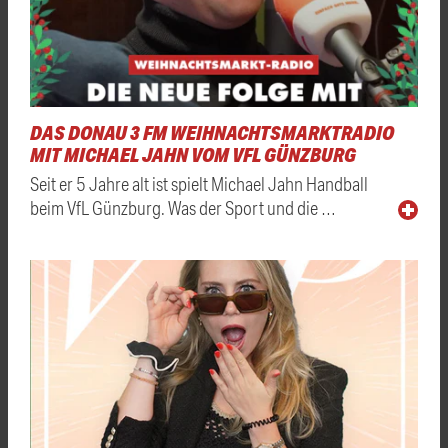
DAS DONAU 3 FM WEIHNACHTSMARKTRADIO
MIT MICHAEL JAHN VOM VFL GÜNZBURG
Seit er 5 Jahre alt ist spielt Michael Jahn Handball
beim VfL Günzburg. Was der Sport und die …