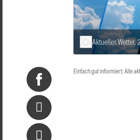
Aktuelles Wetter,
play_arrow
Einfach gut informiert: Alle