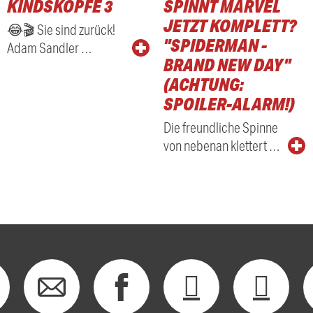
KINDSKÖPFE 3
SPINNT MARVEL
RADIO
JETZT KOMPLETT?
😂🎬 Sie sind zurück!
"SPIDERMAN -
Adam Sandler …
BRAND NEW DAY"
(ACHTUNG:
SPOILER-ALARM!)
Die freundliche Spinne
von nebenan klettert …