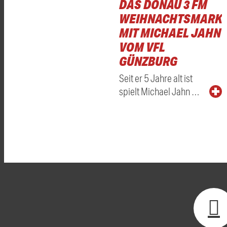
DAS DONAU 3 FM
WEIHNACHTSMARKT
MIT MICHAEL JAHN
VOM VFL
GÜNZBURG
Seit er 5 Jahre alt ist
spielt Michael Jahn …