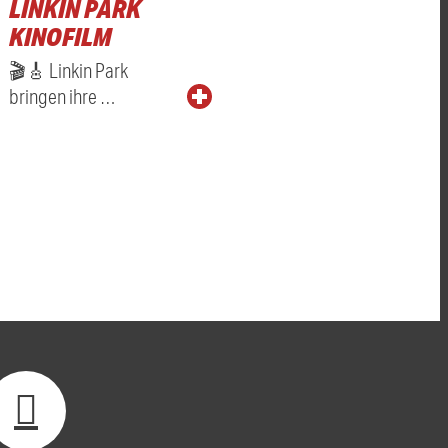
LINKIN PARK
KINOFILM
🎬🎸 Linkin Park
bringen ihre …