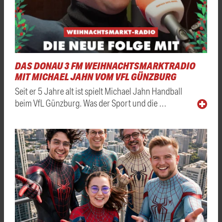
DAS DONAU 3 FM WEIHNACHTSMARKTRADIO
MIT MICHAEL JAHN VOM VFL GÜNZBURG
Seit er 5 Jahre alt ist spielt Michael Jahn Handball
beim VfL Günzburg. Was der Sport und die …