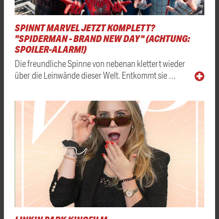
SPINNT MARVEL JETZT KOMPLETT?
"SPIDERMAN - BRAND NEW DAY" (ACHTUNG:
SPOILER-ALARM!)
Die freundliche Spinne von nebenan klettert wieder
über die Leinwände dieser Welt. Entkommt sie …