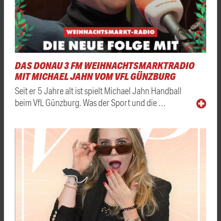
DAS DONAU 3 FM WEIHNACHTSMARKTRADIO
MIT MICHAEL JAHN VOM VFL GÜNZBURG
Seit er 5 Jahre alt ist spielt Michael Jahn Handball
beim VfL Günzburg. Was der Sport und die …