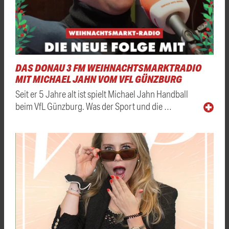
DAS DONAU 3 FM WEIHNACHTSMARKTRADIO
MIT MICHAEL JAHN VOM VFL GÜNZBURG
Seit er 5 Jahre alt ist spielt Michael Jahn Handball
beim VfL Günzburg. Was der Sport und die …