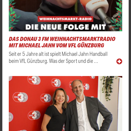
DAS DONAU 3 FM WEIHNACHTSMARKTRADIO
MIT MICHAEL JAHN VOM VFL GÜNZBURG
Seit er 5 Jahre alt ist spielt Michael Jahn Handball
beim VfL Günzburg. Was der Sport und die …