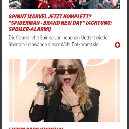
SPINNT MARVEL JETZT KOMPLETT?
"SPIDERMAN - BRAND NEW DAY" (ACHTUNG:
SPOILER-ALARM!)
Die freundliche Spinne von nebenan klettert wieder
über die Leinwände dieser Welt. Entkommt sie …