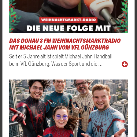
DAS DONAU 3 FM WEIHNACHTSMARKTRADIO
MIT MICHAEL JAHN VOM VFL GÜNZBURG
Seit er 5 Jahre alt ist spielt Michael Jahn Handball
beim VfL Günzburg. Was der Sport und die …