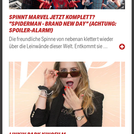
SPINNT MARVEL JETZT KOMPLETT?
"SPIDERMAN - BRAND NEW DAY" (ACHTUNG:
SPOILER-ALARM!)
Die freundliche Spinne von nebenan klettert wieder
über die Leinwände dieser Welt. Entkommt sie …