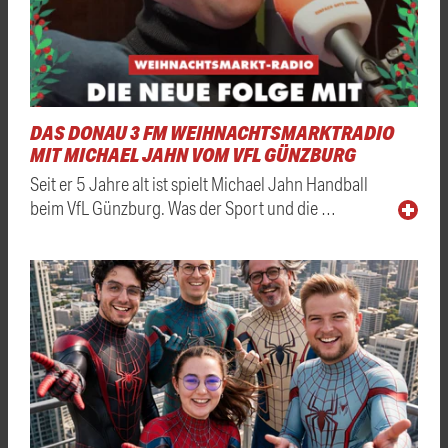
DAS DONAU 3 FM WEIHNACHTSMARKTRADIO
MIT MICHAEL JAHN VOM VFL GÜNZBURG
Seit er 5 Jahre alt ist spielt Michael Jahn Handball
beim VfL Günzburg. Was der Sport und die …