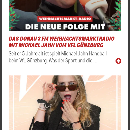
DAS DONAU 3 FM WEIHNACHTSMARKTRADIO
MIT MICHAEL JAHN VOM VFL GÜNZBURG
Seit er 5 Jahre alt ist spielt Michael Jahn Handball
beim VfL Günzburg. Was der Sport und die …