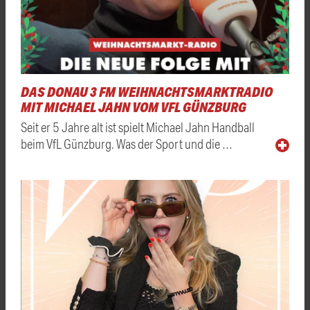
DAS DONAU 3 FM WEIHNACHTSMARKTRADIO
MIT MICHAEL JAHN VOM VFL GÜNZBURG
Seit er 5 Jahre alt ist spielt Michael Jahn Handball
beim VfL Günzburg. Was der Sport und die …