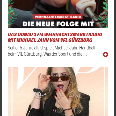
DAS DONAU 3 FM WEIHNACHTSMARKTRADIO
MIT MICHAEL JAHN VOM VFL GÜNZBURG
Seit er 5 Jahre alt ist spielt Michael Jahn Handball
beim VfL Günzburg. Was der Sport und die …