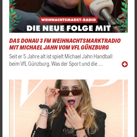
DAS DONAU 3 FM WEIHNACHTSMARKTRADIO
MIT MICHAEL JAHN VOM VFL GÜNZBURG
Seit er 5 Jahre alt ist spielt Michael Jahn Handball
beim VfL Günzburg. Was der Sport und die …