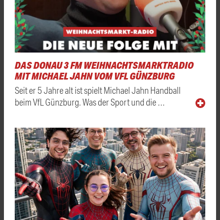
DAS DONAU 3 FM WEIHNACHTSMARKTRADIO
MIT MICHAEL JAHN VOM VFL GÜNZBURG
Seit er 5 Jahre alt ist spielt Michael Jahn Handball
beim VfL Günzburg. Was der Sport und die …