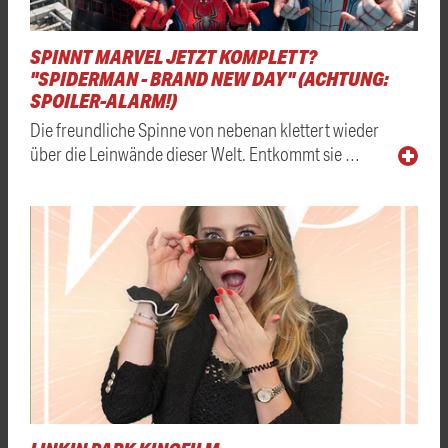
SPINNT MARVEL JETZT KOMPLETT?
"SPIDERMAN - BRAND NEW DAY" (ACHTUNG:
SPOILER-ALARM!)
Die freundliche Spinne von nebenan klettert wieder
über die Leinwände dieser Welt. Entkommt sie …