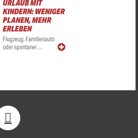
URLAUB MIT
KINDERN: WENIGER
PLANEN, MEHR
ERLEBEN
Flugzeug, Familienauto
oder spontaner …