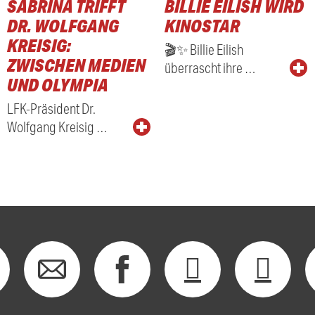
SABRINA TRIFFT
BILLIE EILISH WIRD
RADIO
DR. WOLFGANG
KINOSTAR
KREISIG:
🎬✨ Billie Eilish
ZWISCHEN MEDIEN
überrascht ihre …
UND OLYMPIA
LFK-Präsident Dr.
Wolfgang Kreisig …