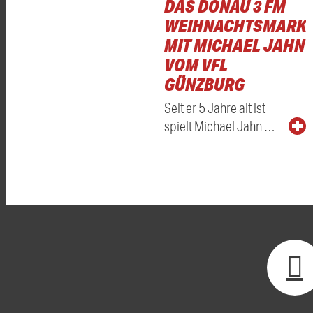
DAS DONAU 3 FM
WEIHNACHTSMARKT
MIT MICHAEL JAHN
VOM VFL
GÜNZBURG
Seit er 5 Jahre alt ist
spielt Michael Jahn …