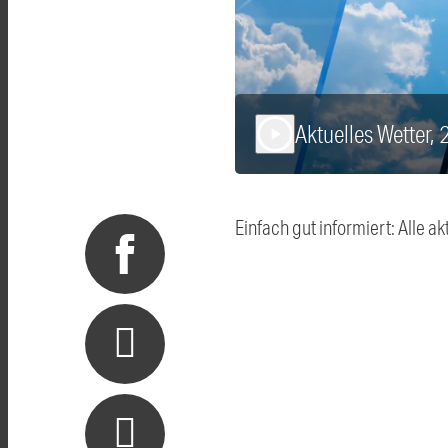
Aktuelles Wetter,
play_arrow
Einfach gut informiert: Alle