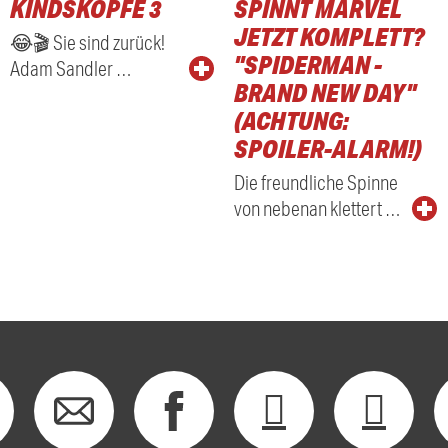
KINDSKÖPFE 3
SPINNT MARVEL
RADIO
JETZT KOMPLETT?
😂🎬 Sie sind zurück!
"SPIDERMAN -
Adam Sandler …
BRAND NEW DAY"
(ACHTUNG:
SPOILER-ALARM!)
Die freundliche Spinne
von nebenan klettert …