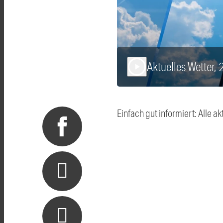
Aktuelles Wetter,
play_arrow
Einfach gut informiert: Alle