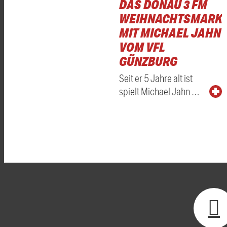
DAS DONAU 3 FM
WEIHNACHTSMARKT
MIT MICHAEL JAHN
VOM VFL
GÜNZBURG
Seit er 5 Jahre alt ist
spielt Michael Jahn …