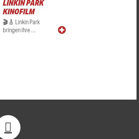
LINKIN PARK
KINOFILM
🎬🎸 Linkin Park
bringen ihre …