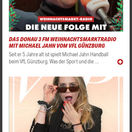
DAS DONAU 3 FM WEIHNACHTSMARKTRADIO
MIT MICHAEL JAHN VOM VFL GÜNZBURG
Seit er 5 Jahre alt ist spielt Michael Jahn Handball
beim VfL Günzburg. Was der Sport und die …