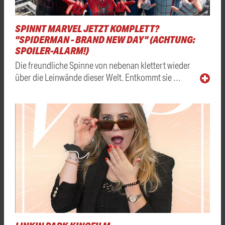
SPINNT MARVEL JETZT KOMPLETT?
"SPIDERMAN - BRAND NEW DAY" (ACHTUNG:
SPOILER-ALARM!)
Die freundliche Spinne von nebenan klettert wieder
über die Leinwände dieser Welt. Entkommt sie …