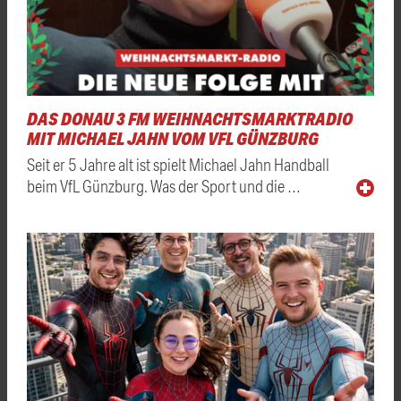
DAS DONAU 3 FM WEIHNACHTSMARKTRADIO
MIT MICHAEL JAHN VOM VFL GÜNZBURG
Seit er 5 Jahre alt ist spielt Michael Jahn Handball
beim VfL Günzburg. Was der Sport und die …