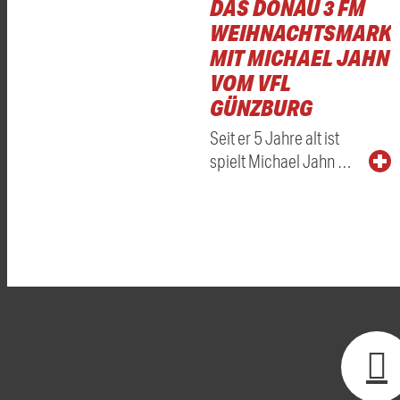
DAS DONAU 3 FM
WEIHNACHTSMARKT
MIT MICHAEL JAHN
VOM VFL
GÜNZBURG
Seit er 5 Jahre alt ist
spielt Michael Jahn …