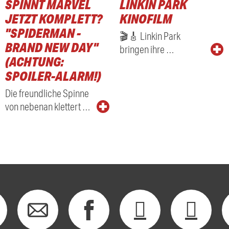
SPINNT MARVEL
LINKIN PARK
RADIO
JETZT KOMPLETT?
KINOFILM
"SPIDERMAN -
🎬🎸 Linkin Park
BRAND NEW DAY"
bringen ihre …
(ACHTUNG:
SPOILER-ALARM!)
Die freundliche Spinne
von nebenan klettert …