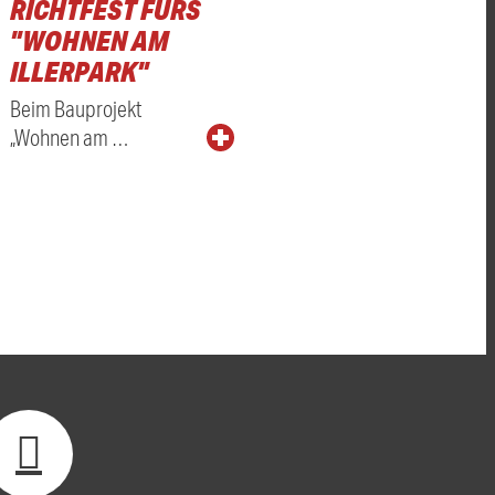
RICHTFEST FÜRS
"WOHNEN AM
ILLERPARK"
Beim Bauprojekt
„Wohnen am …