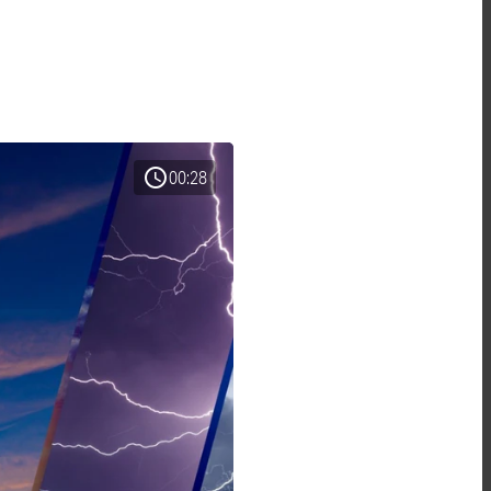
schedule
00:28