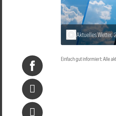
Aktuelles Wetter,
play_arrow
Einfach gut informiert: Alle