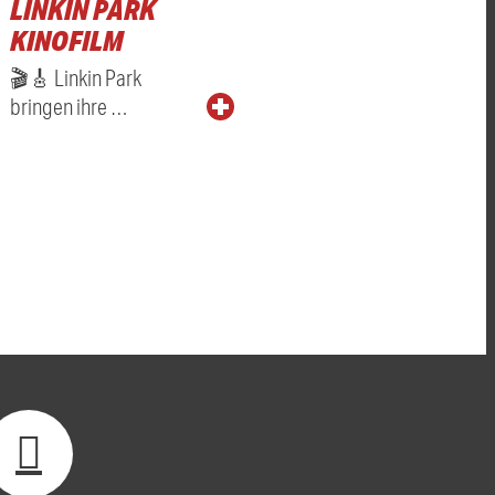
LINKIN PARK
KINOFILM
🎬🎸 Linkin Park
bringen ihre …