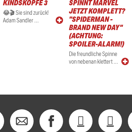
KINDSKÖPFE 3
SPINNT MARVEL
RADIO
JETZT KOMPLETT?
😂🎬 Sie sind zurück!
"SPIDERMAN -
Adam Sandler …
BRAND NEW DAY"
(ACHTUNG:
SPOILER-ALARM!)
Die freundliche Spinne
von nebenan klettert …