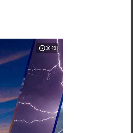
schedule
00:28