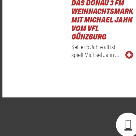
DAS DONAU 3 FM
WEIHNACHTSMARKT
MIT MICHAEL JAHN
VOM VFL
GÜNZBURG
Seit er 5 Jahre alt ist
spielt Michael Jahn …