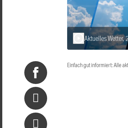
Aktuelles Wetter,
play_arrow
Einfach gut informiert: Alle