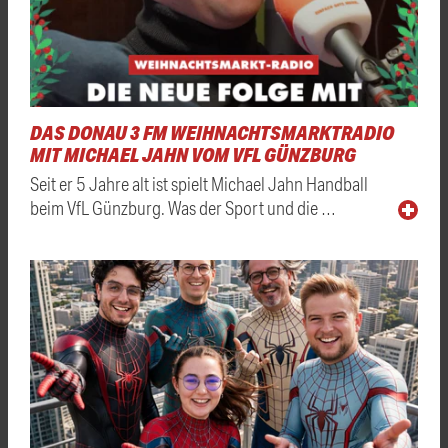
DAS DONAU 3 FM WEIHNACHTSMARKTRADIO
MIT MICHAEL JAHN VOM VFL GÜNZBURG
Seit er 5 Jahre alt ist spielt Michael Jahn Handball
beim VfL Günzburg. Was der Sport und die …