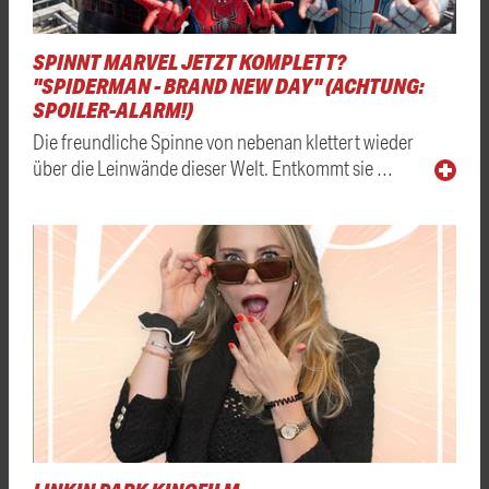
SPINNT MARVEL JETZT KOMPLETT?
"SPIDERMAN - BRAND NEW DAY" (ACHTUNG:
SPOILER-ALARM!)
Die freundliche Spinne von nebenan klettert wieder
über die Leinwände dieser Welt. Entkommt sie …