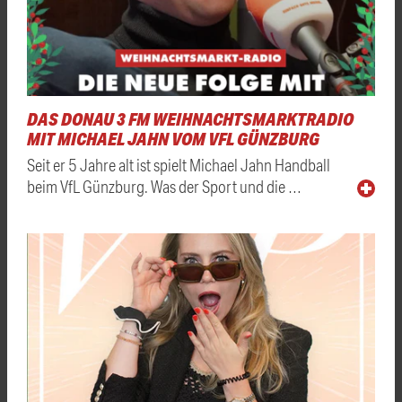
DAS DONAU 3 FM WEIHNACHTSMARKTRADIO
MIT MICHAEL JAHN VOM VFL GÜNZBURG
Seit er 5 Jahre alt ist spielt Michael Jahn Handball
beim VfL Günzburg. Was der Sport und die …